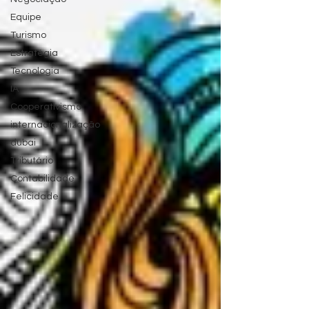
Equipe
Turismo
Estratégia
Tecnologia
IA
Cooperativismo
internacionalização
dubai
Tributário
Contabilidade
Felicidade