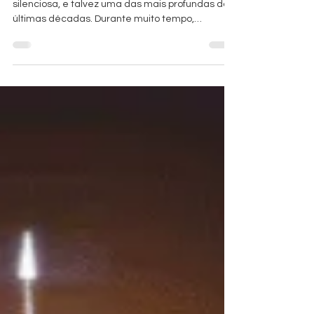
O mundo corporativo vive uma transformação
silenciosa, e talvez uma das mais profundas das
últimas décadas. Durante muito tempo,
acreditou-se que grandes líderes eram aqueles
capazes de suportar pressão extrema, tomar
decisões frias e conduzir empresas com foco
absoluto em performance. A liderança
tradicional foi construída sobre controle,
autoridade e cobrança constante por
resultados.