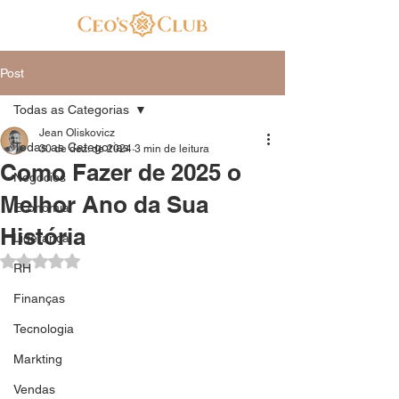
Post
Todas as Categorias
Jean Oliskovicz
Todas as Categorias
30 de dez. de 2024
3 min de leitura
Como Fazer de 2025 o
Negócios
Melhor Ano da Sua
Economia
História
Liderança
Avaliado com NaN de 5 estrelas.
RH
Finanças
Tecnologia
Markting
Vendas