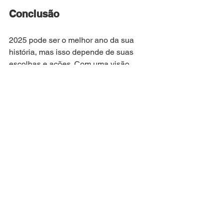
Conclusão
2025 pode ser o melhor ano da sua 
história, mas isso depende de suas 
escolhas e ações. Com uma visão 
clara, metas bem definidas, hábitos 
consistentes e a coragem para superar 
desafios, estaremos preparados para 
transformar nossas vidas.
Lembre-se: o tempo é o mesmo para 
todos, mas o que fazemos com ele é o 
que define nossa história. Faça de 
2025 o ano em que possamos olhar 
para trás com orgulho e dizer: 
“Foi 
Incrível”.
E aí, pronto para começar? 