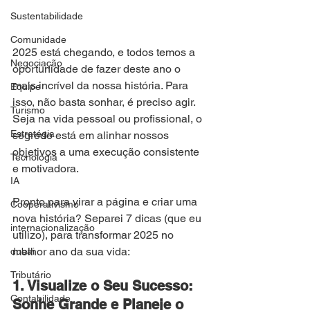
Sustentabilidade
Comunidade
2025 está chegando, e todos temos a 
Negociação
oportunidade de fazer deste ano o 
mais incrível da nossa história. Para 
Equipe
isso, não basta sonhar, é preciso agir. 
Turismo
Seja na vida pessoal ou profissional, o 
Estratégia
segredo está em alinhar nossos 
objetivos a uma execução consistente 
Tecnologia
e motivadora.
IA
Pronto para virar a página e criar uma 
Cooperativismo
nova história? Separei 7 dicas (que eu 
internacionalização
utilizo), para transformar 2025 no 
melhor ano da sua vida:
dubai
Tributário
1. Visualize o Seu Sucesso: 
Contabilidade
Sonhe Grande e Planeje o 