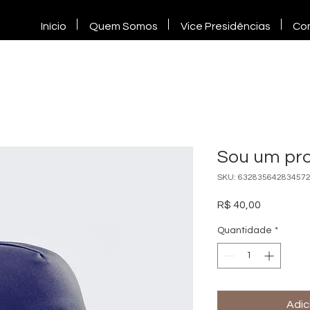
Início
Quem Somos
Vice Presidências
Co
Sou um pr
SKU: 63283564283457
Preço
R$ 40,00
Quantidade
*
Adic