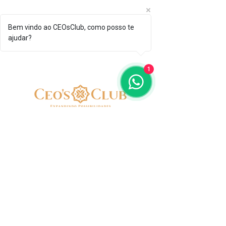
Bem vindo ao CEOsClub, como posso te
ajudar?
1
SIGA-NOS
CONTATO
+55 (48) 99162-4276
negocios@ceosclub.com.br
Aviso de privacidade
Termos de Uso
© CEOsClub 2016
Todos os direitos reservados.