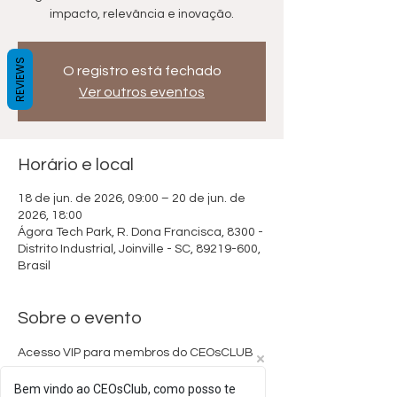
impacto, relevância e inovação.
REVIEWS
O registro está fechado
Ver outros eventos
Horário e local
18 de jun. de 2026, 09:00 – 20 de jun. de
2026, 18:00
Ágora Tech Park, R. Dona Francisca, 8300 -
Distrito Industrial, Joinville - SC, 89219-600,
Brasil
Sobre o evento
Acesso VIP para membros do CEOsCLUB 
pelo link abaixo:
Bem vindo ao CEOsClub, como posso te
https://www.sympla.com.br/evento/summit