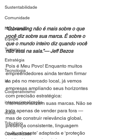
Sustentabilidade
Comunidade
Negociação
“O branding não é mais sobre o que 
você diz sobre sua marca. É sobre o 
Equipe
que o mundo inteiro diz quando você 
Turismo
não está na sala.”— Jeff Bezos
Estratégia
Pois é Meu Povo! Enquanto muitos 
Tecnologia
empreendedores ainda tentam firmar 
os pés no mercado local, já vemos 
IA
empresas ampliando seus horizontes 
Cooperativismo
com precisão estratégica: 
internacionalização
internacionalizam suas marcas. Não se 
trata apenas de vender para fora — 
dubai
mas de construir relevância global, 
Tributário
presença consistente, linguagem 
‘culturalmente’ adaptada e ‘proteção 
Contabilidade