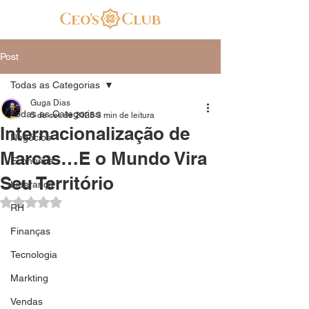
Post
Todas as Categorias
Guga Dias
Todas as Categorias
5 de set. de 2025
3 min de leitura
Internacionalização de
Negócios
Marcas…E o Mundo Vira
Economia
Seu Território
Liderança
Avaliado com NaN de 5 estrelas.
RH
Finanças
Tecnologia
Markting
Vendas