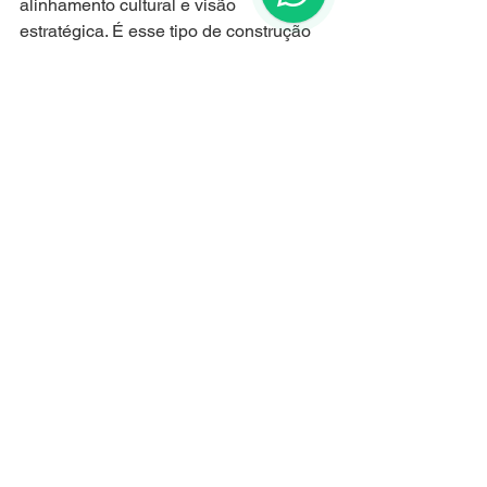
alinhamento cultural e visão 
estratégica. É esse tipo de construção 
que transforma nomes em ativos 
globais. Em minha atuação, vejo 
diariamente o impacto direto da 
proteção jurídica bem feita na 
escalabilidade e na longevidade de 
marcas brasileiras mundo afora.
Jogo que segue…
Guga Dias – Budista, Advogado 
Especialista em Propriedade 
Intelectual, mentor de negócios e 
fundador da AE Internacional Marcas & 
Patentes
estratégia
Negócios
internacionalização
vendas
Liderança
Vendas
Negociação