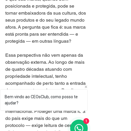
posicionada e protegida, pode se 
tornar embaixadora da sua cultura, dos 
seus produtos e do seu legado mundo 
afora. A pergunta que fica é: sua marca 
está pronta para ser entendida — e 
protegida — em outras línguas?
Essa perspectiva não vem apenas da 
observação externa. Ao longo de mais 
de quatro décadas atuando com 
propriedade intelectual, tenho 
acompanhado de perto tanto a entrada 
de marcas estrangeiras no Brasil 
Bem vindo ao CEOsClub, como posso te
quanto o esforço de empresas 
ajudar?
nacionais que buscam posicionamento 
internacional. Proteger uma marca fora 
do país exige mais do que um 
1
protocolo — exige leitura de cenário, 